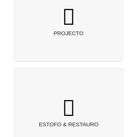
PROJECTO
Plantas, Simulações 3D, mood-board…
PROJECTO
ESTOFO & RESTAURO
Serviço de restauro e pintura de mobiliário.
ESTOFO & RESTAURO