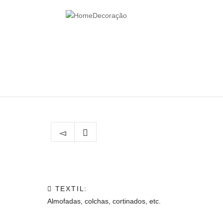
Help me Dante! I'm looking for new
me all the
black
items, from the bra
Almofadas
TEXTIL:
Almofadas, colchas, cortinados, etc.