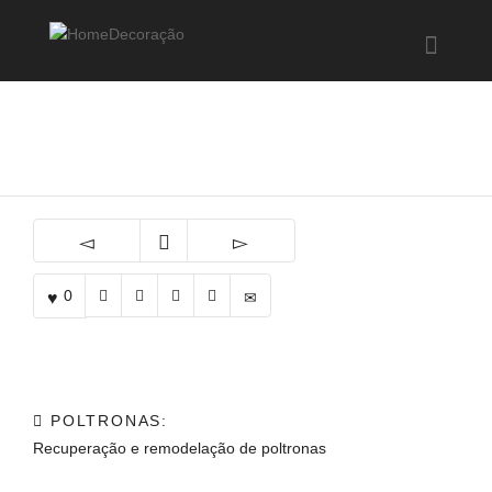
Help me Dante! I'm looking for new
shirts
in a size
medium
that cost
between £
. Show me all the
black
Poltronas
items, from the brand
our legacy
.
FIND MY ITEMS!
0
POLTRONAS:
Recuperação e remodelação de poltronas