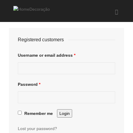
Help me Dante! I'm looking for new
shirts
in a size
medium
that cost
between £
. Show me all the
black
Registered customers
items, from the brand
our legacy
.
Username or email address
*
FIND MY ITEMS!
Password
*
Remember me
Login
Lost your password?